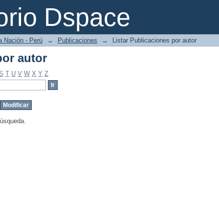
por autor
orio Dspace
a Nación - Perú
→
Publicaciones
→
Listar Publicaciones por autor
por autor
S
T
U
V
W
X
Y
Z
búsqueda.