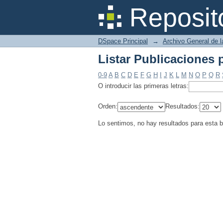
Listar Publicaciones 
Reposit
DSpace Principal
→
Archivo General de l
Listar Publicaciones 
0-9
A
B
C
D
E
F
G
H
I
J
K
L
M
N
O
P
Q
R
O introducir las primeras letras:
Orden:
Resultados:
Lo sentimos, no hay resultados para esta 