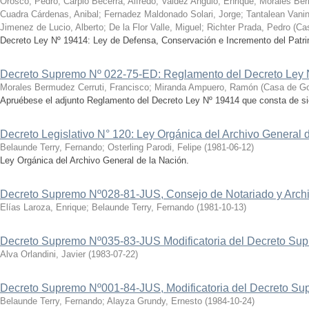
Orosco, Pedro
;
Carpio Becerra, Alfredo
;
Valdez Angulo, Enrique
;
Morales Ber
Cuadra Cárdenas, Anibal
;
Fernadez Maldonado Solari, Jorge
;
Tantalean Vanin
Jimenez de Lucio, Alberto
;
De la Flor Valle, Miguel
;
Richter Prada, Pedro
(
Ca
Decreto Ley Nº 19414: Ley de Defensa, Conservación e Incremento del Patr
Decreto Supremo Nº 022-75-ED: Reglamento del Decreto Ley
Morales Bermudez Cerruti, Francisco
;
Miranda Ampuero, Ramón
(
Casa de Go
Apruébese el adjunto Reglamento del Decreto Ley Nº 19414 que consta de siet
Decreto Legislativo N° 120: Ley Orgánica del Archivo General 
Belaunde Terry, Fernando
;
Osterling Parodi, Felipe
(
1981-06-12
)
Ley Orgánica del Archivo General de la Nación.
Decreto Supremo Nº028-81-JUS, Consejo de Notariado y Arch
Elías Laroza, Enrique
;
Belaunde Terry, Fernando
(
1981-10-13
)
Decreto Supremo Nº035-83-JUS Modificatoria del Decreto S
Alva Orlandini, Javier
(
1983-07-22
)
Decreto Supremo Nº001-84-JUS, Modificatoria del Decreto S
Belaunde Terry, Fernando
;
Alayza Grundy, Ernesto
(
1984-10-24
)