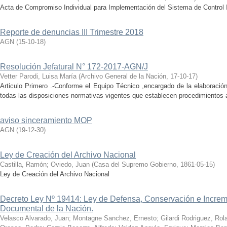
Acta de Compromiso Individual para Implementación del Sistema de Control 
Reporte de denuncias III Trimestre 2018
AGN
(
15-10-18
)
Resolución Jefatural N° 172-2017-AGN/J
Vetter Parodi, Luisa María
(
Archivo General de la Nación
,
17-10-17
)
Articulo Primero .-Conforme el Equipo Técnico ,encargado de la elaboración
todas las disposiciones normativas vigentes que establecen procedimientos ad
aviso sinceramiento MOP
AGN
(
19-12-30
)
Ley de Creación del Archivo Nacional
Castilla, Ramón
;
Oviedo, Juan
(
Casa del Supremo Gobierno
,
1861-05-15
)
Ley de Creación del Archivo Nacional
Decreto Ley Nº 19414: Ley de Defensa, Conservación e Increm
Documental de la Nación.
Velasco Alvarado, Juan
;
Montagne Sanchez, Ernesto
;
Gilardi Rodriguez, Rol