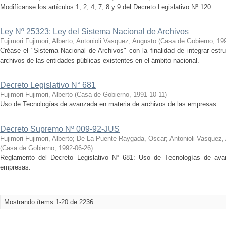
Modifícanse los artículos 1, 2, 4, 7, 8 y 9 del Decreto Legislativo Nº 120
Ley Nº 25323: Ley del Sistema Nacional de Archivos
Fujimori Fujimori, Alberto
;
Antonioli Vasquez, Augusto
(
Casa de Gobierno
,
19
Créase el "Sistema Nacional de Archivos" con la finalidad de integrar estr
archivos de las entidades públicas existentes en el ámbito nacional.
Decreto Legislativo N° 681
Fujimori Fujimori, Alberto
(
Casa de Gobierno
,
1991-10-11
)
Uso de Tecnologías de avanzada en materia de archivos de las empresas.
Decreto Supremo Nº 009-92-JUS
Fujimori Fujimori, Alberto
;
De La Puente Raygada, Oscar
;
Antonioli Vasquez,
(
Casa de Gobierno
,
1992-06-26
)
Reglamento del Decreto Legislativo Nº 681: Uso de Tecnologías de ava
empresas.
Mostrando ítems 1-20 de 2236