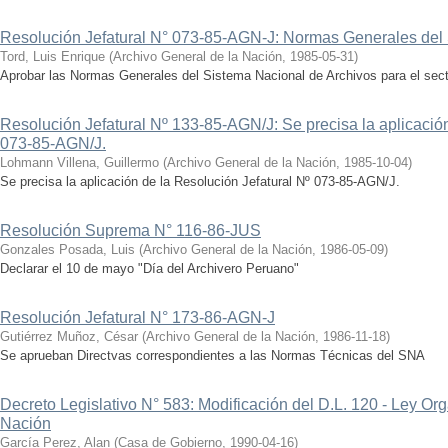
Resolución Jefatural N° 073-85-AGN-J: Normas Generales del 
Tord, Luis Enrique
(
Archivo General de la Nación
,
1985-05-31
)
Aprobar las Normas Generales del Sistema Nacional de Archivos para el secto
Resolución Jefatural Nº 133-85-AGN/J: Se precisa la aplicación
073-85-AGN/J.
Lohmann Villena, Guillermo
(
Archivo General de la Nación
,
1985-10-04
)
Se precisa la aplicación de la Resolución Jefatural Nº 073-85-AGN/J.
Resolución Suprema N° 116-86-JUS
Gonzales Posada, Luis
(
Archivo General de la Nación
,
1986-05-09
)
Declarar el 10 de mayo "Día del Archivero Peruano"
Resolución Jefatural N° 173-86-AGN-J
Gutiérrez Muñoz, César
(
Archivo General de la Nación
,
1986-11-18
)
Se aprueban Directvas correspondientes a las Normas Técnicas del SNA
Decreto Legislativo N° 583: Modificación del D.L. 120 - Ley Or
Nación
García Perez, Alan
(
Casa de Gobierno
,
1990-04-16
)