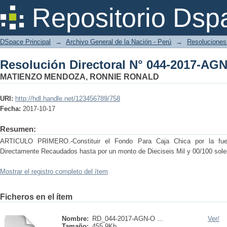
Resolución Directoral N° 044-2017-AG
Repositorio Dsp
DSpace Principal
→
Archivo General de la Nación - Perú
→
Resoluciones 
Resolución Directoral N° 044-2017-AG
MATIENZO MENDOZA, RONNIE RONALD
URI:
http://hdl.handle.net/123456789/758
Fecha:
2017-10-17
Resumen:
ARTICULO PRIMERO.-Constituir el Fondo Para Caja Chica por la fue
Directamente Recaudados hasta por un monto de Dieciseis Mil y 00/100 soles
Mostrar el registro completo del ítem
Ficheros en el ítem
Nombre:
RD_044-2017-AGN-O ...
Ver/
Tamaño:
455.9Kb