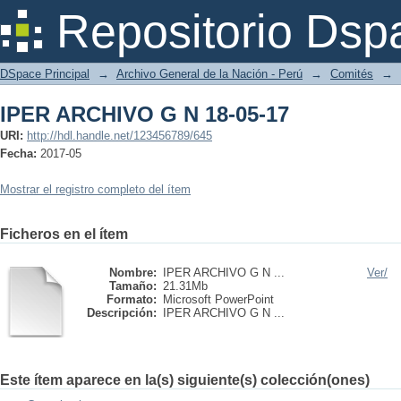
IPER ARCHIVO G N 18-05-17
Repositorio Dsp
DSpace Principal
→
Archivo General de la Nación - Perú
→
Comités
→
IPER ARCHIVO G N 18-05-17
URI:
http://hdl.handle.net/123456789/645
Fecha:
2017-05
Mostrar el registro completo del ítem
Ficheros en el ítem
Nombre:
IPER ARCHIVO G N ...
Ver/
Tamaño:
21.31Mb
Formato:
Microsoft PowerPoint
Descripción:
IPER ARCHIVO G N ...
Este ítem aparece en la(s) siguiente(s) colección(ones)