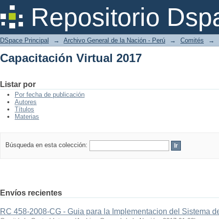
Capacitación Virtual 2017
Repositorio Dsp
DSpace Principal
→
Archivo General de la Nación - Perú
→
Comités
→
Capacitación Virtual 2017
Listar por
Por fecha de publicación
Autores
Títulos
Materias
Búsqueda en esta colección:
Envíos recientes
RC 458-2008-CG - Guia para la Implementacion del Sistema d