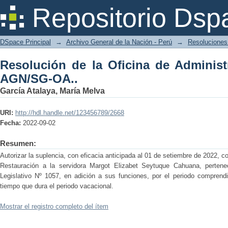
Resolución de la Oficina de Administr
Repositorio Dsp
DSpace Principal
→
Archivo General de la Nación - Perú
→
Resoluciones 
Resolución de la Oficina de Administ
AGN/SG-OA..
García Atalaya, María Melva
URI:
http://hdl.handle.net/123456789/2668
Fecha:
2022-09-02
Resumen:
Autorizar la suplencia, con eficacia anticipada al 01 de setiembre de 2022, 
Restauración a la servidora Margot Elizabet Seytuque Cahuana, pertenec
Legislativo Nº 1057, en adición a sus funciones, por el periodo comprend
tiempo que dura el periodo vacacional.
Mostrar el registro completo del ítem