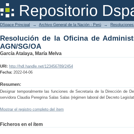
Resolución de la Oficina de Administ
Repositorio Dsp
DSpace Principal
→
Archivo General de la Nación - Perú
→
Resoluciones 
Resolución de la Oficina de Administ
AGN/SG/OA
García Atalaya, María Melva
URI:
http://hdl.handle.net/123456789/2454
Fecha:
2022-04-06
Resumen:
Designar temporalmente las funciones de Secretaria de la Dirección de Desa
servidora Claudia Peregrina Salas Salas (régimen laboral del Decreto Legislat
Mostrar el registro completo del ítem
Ficheros en el ítem