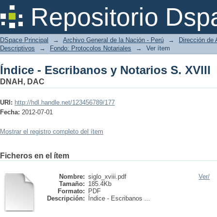
Índice - Escribanos y Notarios S. XVIII
Repositorio Dsp
DSpace Principal
→
Archivo General de la Nación - Perú
→
Dirección de 
Descriptivos
→
Fondo: Protocolos Notariales
→
Ver ítem
Índice - Escribanos y Notarios S. XVIII
DNAH, DAC
URI:
http://hdl.handle.net/123456789/177
Fecha:
2012-07-01
Mostrar el registro completo del ítem
Ficheros en el ítem
Nombre:
siglo_xviii.pdf
Ver/
Tamaño:
185.4Kb
Formato:
PDF
Descripción:
Índice - Escribanos ...