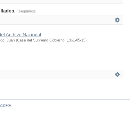
ultados.
( segundos)
del Archivo Nacional
do, Juan
(
Casa del Supremo Gobierno
,
1861-05-15
)
aSpace