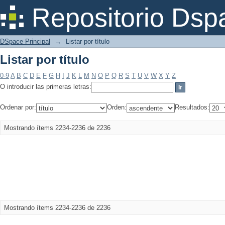
Listar por título
Repositorio Dsp
DSpace Principal
→
Listar por título
Listar por título
0-9
A
B
C
D
E
F
G
H
I
J
K
L
M
N
O
P
Q
R
S
T
U
V
W
X
Y
Z
O introducir las primeras letras:
Ordenar por:
Orden:
Resultados:
Mostrando ítems 2234-2236 de 2236
Mostrando ítems 2234-2236 de 2236