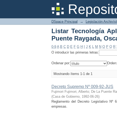
Listar Tecnología Apl
Reposit
DSpace Principal
→
Legislación Archivíst
Listar Tecnología Ap
Puente Raygada, Osc
0-9
A
B
C
D
E
F
G
H
I
J
K
L
M
N
O
P
Q
R
O introducir las primeras letras:
Ordenar por:
Orden
Mostrando ítems 1-1 de 1
Decreto Supremo Nº 009-92-JUS
Fujimori Fujimori, Alberto
;
De La Puente Ra
(
Casa de Gobierno
,
1992-06-26
)
Reglamento del Decreto Legislativo Nº 
empresas.