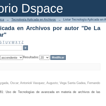
icada en Archivos por autor "De La Pu
orio Dspace
ica
→
Tecnología Aplicada en Archivos
→
Listar Tecnología Aplicada en A
licada en Archivos por autor "De La
ar"
S
T
U
V
W
X
Y
Z
:
Resultados:
ygada, Oscar
;
Antonioli Vasquez, Augusto
;
Vega Santa Gadea, Fernando
681: Uso de Tecnologías de avanzada en materia de archivos de las