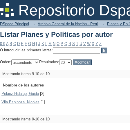
Listar Planes y Políticas por autor
Repositorio Dsp
DSpace Principal
→
Archivo General de la Nación - Perú
→
Planes y Polí
Listar Planes y Políticas por autor
0-9
A
B
C
D
E
F
G
H
I
J
K
L
M
N
O
P
Q
R
S
T
U
V
W
X
Y
Z
O introducir las primeras letras:
Orden:
Resultados:
Mostrando ítems 9-10 de 10
Nombre de los autores
Pelaez Hidalgo, Guido
[2]
Vila Espinoza, Nicolas
[1]
Mostrando ítems 9-10 de 10